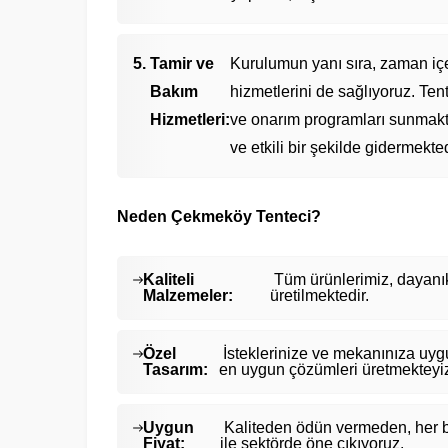
Tamir ve
Kurulumun yanı sıra, zaman içe
Bakım
hizmetlerini de sağlıyoruz. Ten
Hizmetleri:
ve onarım programları sunmaktay
ve etkili bir şekilde gidermekted
Neden Çekmeköy Tenteci?
Kaliteli
Tüm ürünlerimiz, dayanıkl
Malzemeler:
üretilmektedir.
Özel
İsteklerinize ve mekanınıza uygun
Tasarım:
en uygun çözümleri üretmekteyi
Uygun
Kaliteden ödün vermeden, her b
Fiyat:
ile sektörde öne çıkıyoruz.