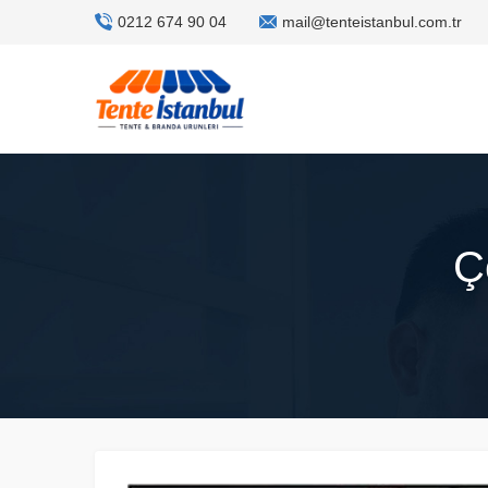
0212 674 90 04
mail@tenteistanbul.com.tr
Ç