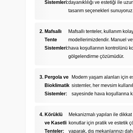
Sistemleri:
dayanıklılığı ve estetiği ile uzu
tasarım seçenekleri sunuyoruz
Mafsallı
Mafsallı tenteler, kullanım kola
Tente
modellerimizdendir. Manuel vey
Sistemleri:
hava koşullarının kontrolünü ko
gölgelendirme çözümüdür.
Pergola ve
Modern yaşam alanları için es
Bioklimatik
sistemler, her mevsim kullanıla
Sistemler:
sayesinde hava koşullarına ka
Körüklü
Mekanizmalı yapıları ile dikkat
ve Kasetli
konutlar için pratik ve estetik
Tenteler:
yaparak, dış mekanlarınızı daha