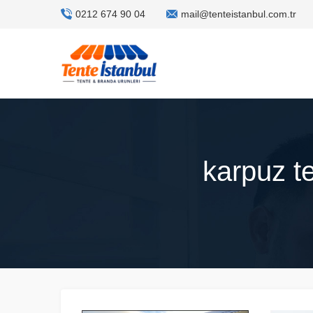
0212 674 90 04
mail@tenteistanbul.com.tr
karpuz te