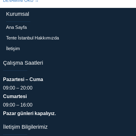
DEVAMINI OKU →
kenarlarında, üst geçitlerde,
futbol saha girişlerinde, mekân
Kurumsal
girişlerinde ve festival
alanlarında kullanılan bir tente
Ana Sayfa
türüdür. Çevre koşullarına karşı
dirençli olan...
Tente İstanbul Hakkımızda
İletişim
Çalışma Saatleri
Pazartesi – Cuma
09:00 – 20:00
Cumartesi
Tente İstanbul
09:00 – 16:00
Pazar günleri kapalıyız.
İletişim Bilgilerimiz