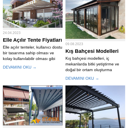
24.04.2023
Elle Açılır Tente Fiyatları
09.08.2023
Elle açılır tenteler, kullanıcı dostu
Kış Bahçesi Modelleri
bir tasarıma sahip olması ve
Kış bahçesi modelleri, iç
kolay kullanılabilir olması gibi
mekanlarda bitki yetiştirme ve
avantajlar sunar.
DEVAMINI OKU →
doğal bir ortam oluşturma
amacıyla kullanılan özel
DEVAMINI OKU →
tasarlanmış alanlardır. Kış
bahçesi modelleri, farklı tarzlara,
ihtiyaçlara ve alanlara uygun
olarak değişebilir. İşte çeşitli kış
bahçesi modelleri örnekleri:
Kış...