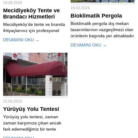
19.08.2024
16.02.2023
Mecidiyeköy Tente ve
Bioklimatik Pergola
Brandacı Hizmetleri
Bioklimatik pergola dış mekan
Mecidiyeköy’de tente ve branda
tasarımlarının vazgeçilmezi olan
ihtiyaçlarınız için profesyonel
ürünlerin başında yer almaktadır.
çözümler arıyorsanız, doğru
DEVAMINI OKU →
Hem evlerde hem işletmelerde
yerdesiniz. Mecidiyeköy Tente ve
DEVAMINI OKU →
kullanılabilmektedir. Katlanabilir
Brandacı olarak, müşteri
tavan olarak kendisini gösteren
memnuniyetini ve kaliteli hizmeti
ürünler en üst kalite malzemeler
ön planda tutuyoruz. Geniş ürün
ile üretilmekte olan ürünlere
yelpazemizle ihtiyacınıza uygun
firmamız aracılığı ile kolaylıkla
en doğru tente modellerini
ulaşabilirsiniz....
sizlere sunuyoruz....
15.05.2023
Yürüyüş Yolu Tentesi
Yürüyüş yolu tentesi, zaman
zaman karşımıza çıkan ancak
fark edemediğimiz bir tente
türüdür. Genellikle yol