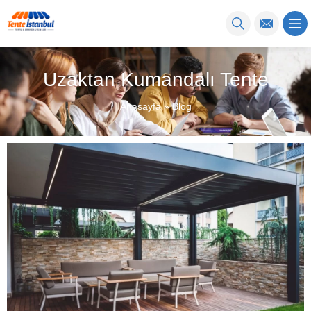
Uzaktan Kumandalı Tente
Anasayfa
»
Blog